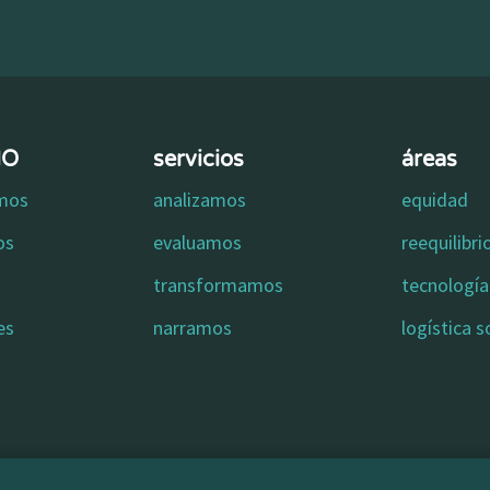
MO
servicios
áreas
omos
analizamos
equidad
os
evaluamos
reequilibr
transformamos
tecnología 
es
narramos
logística s