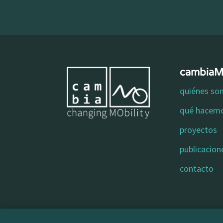
cambia
quiénes s
qué hacem
proyectos
publicacion
contacto