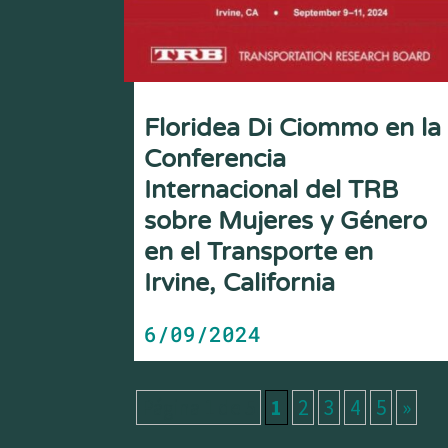
Floridea Di Ciommo en la
Conferencia
Internacional del TRB
sobre Mujeres y Género
en el Transporte en
Irvine, California
6/09/2024
Página 1 de 5
1
2
3
4
5
»