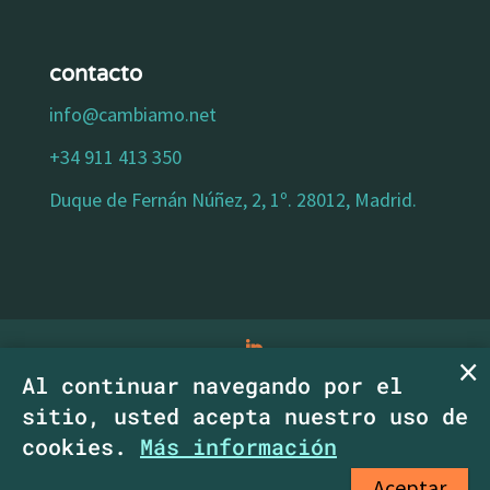
contacto
info@cambiamo.net
+34 911 413 350
Duque de Fernán Núñez, 2, 1º. 28012, Madrid.
Al continuar navegando por el
aviso legal
|
política de privacidad
|
política
sitio, usted acepta nuestro uso de
de cookies
|
declaracion de accesibilidad
|
cookies.
Más información
Copyright CambiaMO SCM.
Aceptar