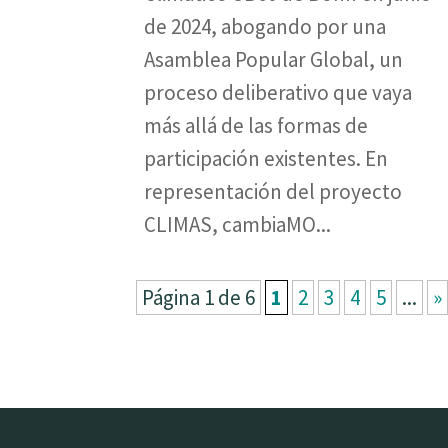
de 2024, abogando por una
Asamblea Popular Global, un
proceso deliberativo que vaya
más allá de las formas de
participación existentes. En
representación del proyecto
CLIMAS, cambiaMO...
Página 1 de 6
1
2
3
4
5
...
»