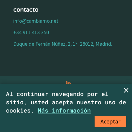
contacto
info@cambiamo.net
+34 911 413 350
Duque de Fernán Núñez, 2, 1º. 28012, Madrid.
Al continuar navegando por el
aviso legal
|
política de privacidad
|
política
sitio, usted acepta nuestro uso de
de cookies
|
declaracion de accesibilidad
|
cookies.
Más información
Copyright CambiaMO SCM.
Aceptar