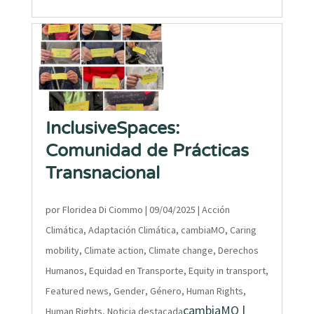
InclusiveSpaces:
Comunidad de Prácticas
Transnacional
por
Floridea Di Ciommo
|
09/04/2025
|
Acción
Climática
,
Adaptación Climática
,
cambiaMO
,
Caring
mobility
,
Climate action
,
Climate change
,
Derechos
Humanos
,
Equidad en Transporte
,
Equity in transport
,
Featured news
,
Gender
,
Género
,
Human Rights
,
cambiaMO |
Human Rights
,
Noticia destacada