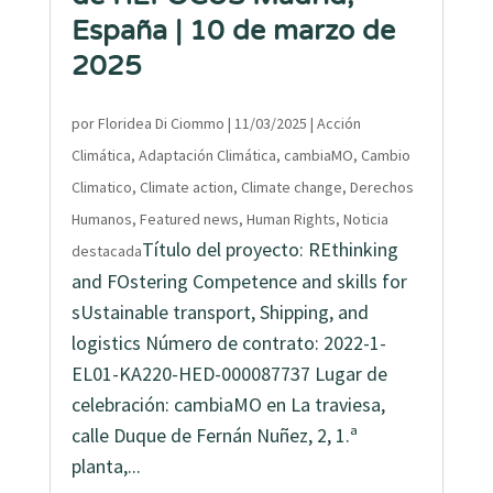
España | 10 de marzo de
2025
por
Floridea Di Ciommo
|
11/03/2025
|
Acción
Climática
,
Adaptación Climática
,
cambiaMO
,
Cambio
Climatico
,
Climate action
,
Climate change
,
Derechos
Humanos
,
Featured news
,
Human Rights
,
Noticia
Título del proyecto: REthinking
destacada
and FOstering Competence and skills for
sUstainable transport, Shipping, and
logistics Número de contrato: 2022-1-
EL01-KA220-HED-000087737 Lugar de
celebración: cambiaMO en La traviesa,
calle Duque de Fernán Nuñez, 2, 1.ª
planta,...