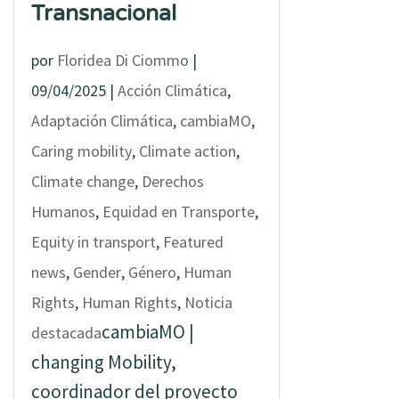
Transnacional
por
Floridea Di Ciommo
|
09/04/2025
|
Acción Climática
,
Adaptación Climática
,
cambiaMO
,
Caring mobility
,
Climate action
,
Climate change
,
Derechos
Humanos
,
Equidad en Transporte
,
Equity in transport
,
Featured
news
,
Gender
,
Género
,
Human
Rights
,
Human Rights
,
Noticia
cambiaMO |
destacada
changing Mobility,
coordinador del proyecto