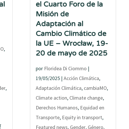
al
el Cuarto Foro de la
Misión de
Adaptación al
Cambio Climático de
la UE – Wrocław, 19-
MO
,
20 de mayo de 2025
por
Floridea Di Ciommo
|
19/05/2025
|
Acción Climática
,
der
,
Adaptación Climática
,
cambiaMO
,
Climate action
,
Climate change
,
Derechos Humanos
,
Equidad en
Transporte
,
Equity in transport
,
f
Featured news
,
Gender
,
Género
,