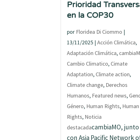
Prioridad Transvers
en la COP30
por
Floridea Di Ciommo
|
13/11/2025
|
Acción Climática
,
Adaptación Climática
,
cambia
Cambio Climatico
,
Cimate
Adaptation
,
Climate action
,
Climate change
,
Derechos
Humanos
,
Featured news
,
Gen
Género
,
Human Rights
,
Human
Rights
,
Noticia
cambiaMO, junto
destacada
con Asia Pacific Network o