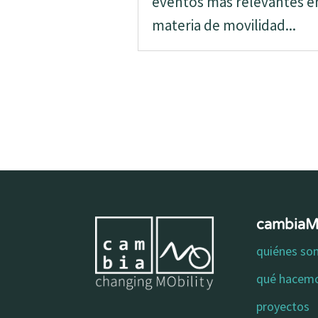
eventos más relevantes e
materia de movilidad...
cambia
quiénes s
qué hacem
proyectos