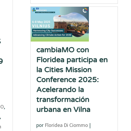
S
cambiaMO con
Floridea participa en
9
la Cities Mission
Conference 2025:
Acelerando la
transformación
MO
,
urbana en Vilna
,
por
Floridea Di Ciommo
|
n