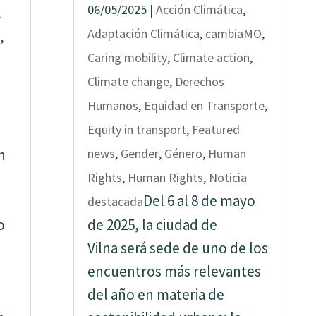
06/05/2025
|
Acción Climática
,
,
Adaptación Climática
,
cambiaMO
,
o
,
Caring mobility
,
Climate action
,
Climate change
,
Derechos
Humanos
,
Equidad en Transporte
,
Equity in transport
,
Featured
n
news
,
Gender
,
Género
,
Human
Rights
,
Human Rights
,
Noticia
Del 6 al 8 de mayo
destacada
o
de 2025, la ciudad de
Vilna será sede de uno de los
encuentros más relevantes
del año en materia de