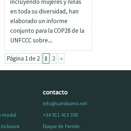
incluyendo mujeres y niñas
en toda su diversidad, han
elaborado un informe
conjunto para la COP28 de la
UNFCCC sobre...
Página 1 de 2
1
2
»
contacto
info@cambiamo.net
io modal
+34 911 413 350
inclusiva
Duque de Fernán