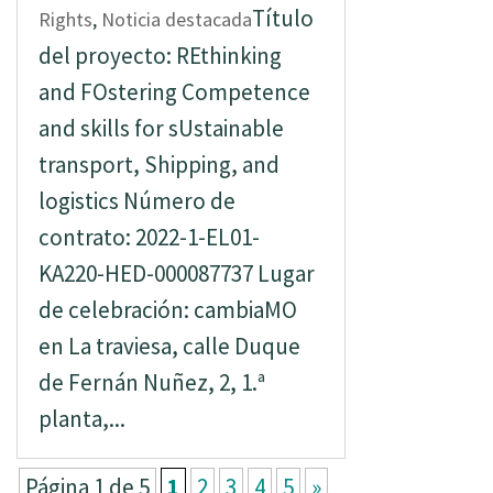
Título
Rights
,
Noticia destacada
del proyecto: REthinking
and FOstering Competence
and skills for sUstainable
transport, Shipping, and
logistics Número de
contrato: 2022-1-EL01-
KA220-HED-000087737 Lugar
de celebración: cambiaMO
en La traviesa, calle Duque
de Fernán Nuñez, 2, 1.ª
planta,...
Página 1 de 5
1
2
3
4
5
»