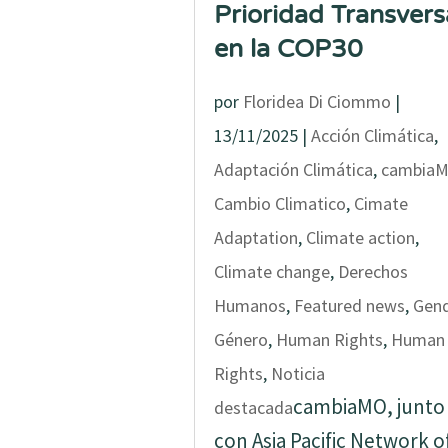
Prioridad Transvers
en la COP30
por
Floridea Di Ciommo
|
13/11/2025
|
Acción Climática
,
Adaptación Climática
,
cambia
Cambio Climatico
,
Cimate
Adaptation
,
Climate action
,
Climate change
,
Derechos
Humanos
,
Featured news
,
Gen
Género
,
Human Rights
,
Human
Rights
,
Noticia
cambiaMO, junto
destacada
con Asia Pacific Network o