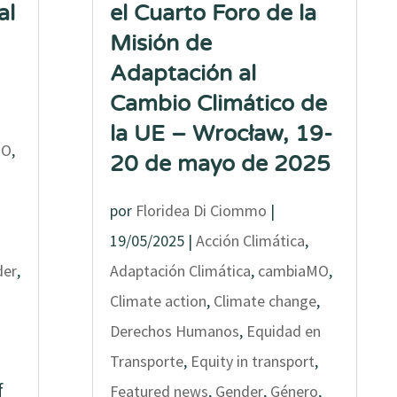
al
el Cuarto Foro de la
Misión de
Adaptación al
Cambio Climático de
la UE – Wrocław, 19-
MO
,
20 de mayo de 2025
por
Floridea Di Ciommo
|
19/05/2025
|
Acción Climática
,
der
,
Adaptación Climática
,
cambiaMO
,
Climate action
,
Climate change
,
Derechos Humanos
,
Equidad en
Transporte
,
Equity in transport
,
f
Featured news
,
Gender
,
Género
,