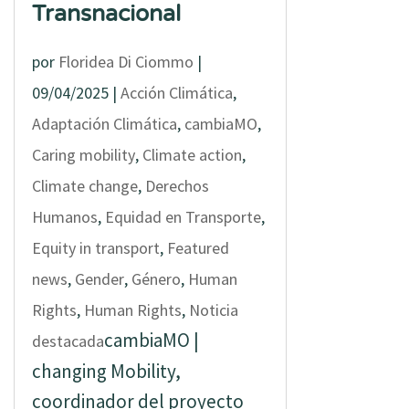
Transnacional
por
Floridea Di Ciommo
|
09/04/2025
|
Acción Climática
,
Adaptación Climática
,
cambiaMO
,
Caring mobility
,
Climate action
,
Climate change
,
Derechos
Humanos
,
Equidad en Transporte
,
Equity in transport
,
Featured
news
,
Gender
,
Género
,
Human
Rights
,
Human Rights
,
Noticia
cambiaMO |
destacada
changing Mobility,
coordinador del proyecto