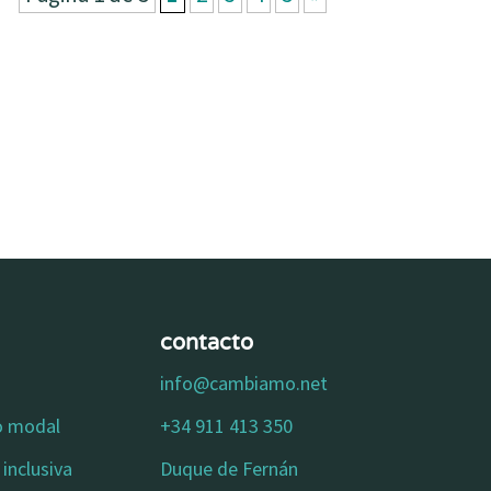
contacto
info@cambiamo.net
io modal
+34 911 413 350
inclusiva
Duque de Fernán