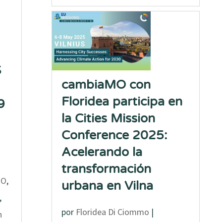
S
cambiaMO con
Floridea participa en
9
la Cities Mission
Conference 2025:
Acelerando la
transformación
MO
,
urbana en Vilna
,
por
Floridea Di Ciommo
|
n