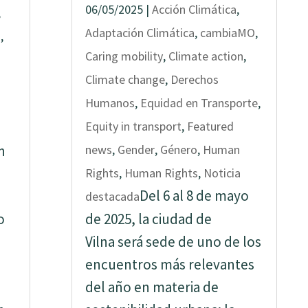
06/05/2025
|
Acción Climática
,
,
Adaptación Climática
,
cambiaMO
,
o
,
Caring mobility
,
Climate action
,
Climate change
,
Derechos
Humanos
,
Equidad en Transporte
,
Equity in transport
,
Featured
n
news
,
Gender
,
Género
,
Human
Rights
,
Human Rights
,
Noticia
Del 6 al 8 de mayo
destacada
o
de 2025, la ciudad de
Vilna será sede de uno de los
encuentros más relevantes
del año en materia de