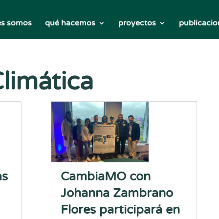
es somos
qué hacemos
proyectos
publicacio
limática
as
CambiaMO con
Johanna Zambrano
Flores participará en