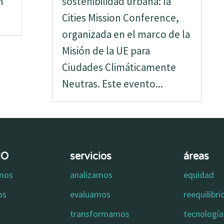
n
sostenibilidad urbana: la
Cities Mission Conference,
organizada en el marco de la
Misión de la UE para
Ciudades Climáticamente
Neutras. Este evento...
MO
servicios
áreas
omos
analizamos
equidad
os
evaluamos
reequilibr
transformamos
tecnología 