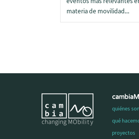
eventos más relevantes e
materia de movilidad...
cambia
quiénes s
qué hacem
proyectos