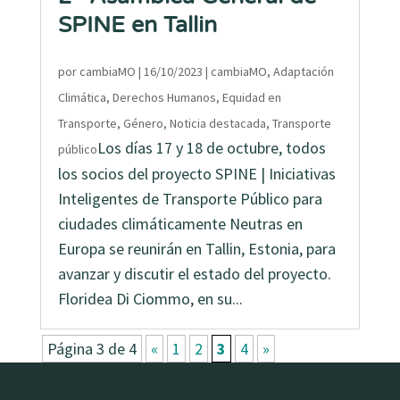
SPINE en Tallin
por
cambiaMO
|
16/10/2023
|
cambiaMO
,
Adaptación
Climática
,
Derechos Humanos
,
Equidad en
Transporte
,
Género
,
Noticia destacada
,
Transporte
Los días 17 y 18 de octubre, todos
público
los socios del proyecto SPINE | Iniciativas
Inteligentes de Transporte Público para
ciudades climáticamente Neutras en
Europa se reunirán en Tallin, Estonia, para
avanzar y discutir el estado del proyecto.
Floridea Di Ciommo, en su...
Página 3 de 4
«
1
2
3
4
»