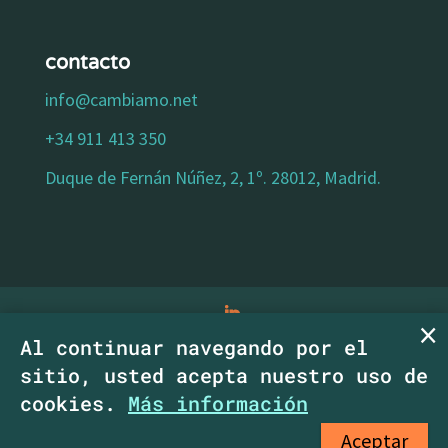
contacto
info@cambiamo.net
+34 911 413 350
Duque de Fernán Núñez, 2, 1º. 28012, Madrid.
Al continuar navegando por el
aviso legal
|
política de privacidad
|
política
sitio, usted acepta nuestro uso de
de cookies
|
declaracion de accesibilidad
|
cookies.
Más información
Copyright CambiaMO SCM.
Aceptar