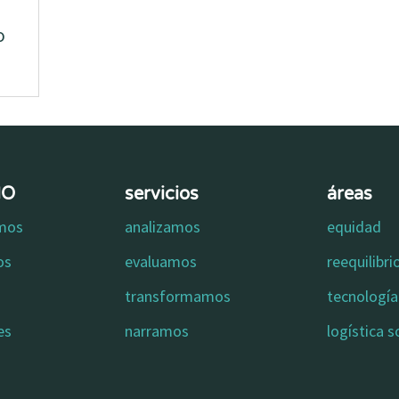
o
MO
servicios
áreas
omos
analizamos
equidad
os
evaluamos
reequilibr
transformamos
tecnología 
es
narramos
logística s