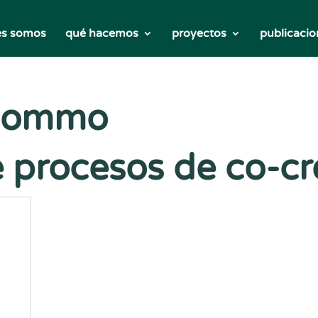
es somos
qué hacemos
proyectos
publicacio
Ciommo
 procesos de co-cr