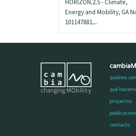
HORIZON.2.5 - Climate,
Energy and Mobility, GA N
101147881...
cambia
quiénes s
qué hacem
proyectos
publicacion
contacto