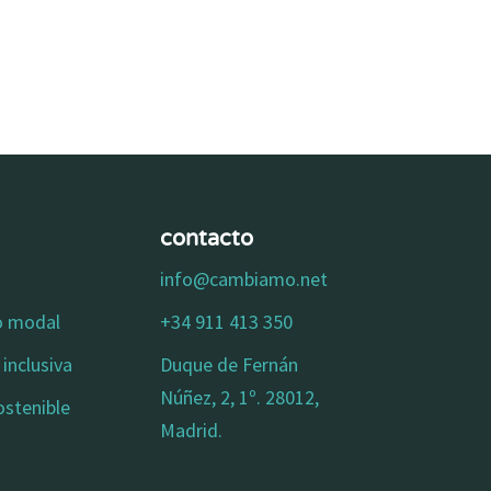
contacto
info@cambiamo.net
io modal
+34 911 413 350
inclusiva
Duque de Fernán
Núñez, 2, 1º. 28012,
ostenible
Madrid.