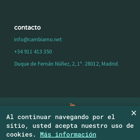
contacto
info@cambiamo.net
+34 911 413 350
Duque de Fernán Núñez, 2, 1º. 28012, Madrid.
Al continuar navegando por el
aviso legal
|
política de privacidad
|
política
sitio, usted acepta nuestro uso de
de cookies
|
declaracion de accesibilidad
|
cookies.
Más información
Copyright CambiaMO SCM.