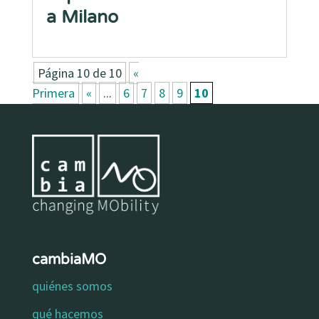
a Milano
Página 10 de 10
«
Primera
«
...
6
7
8
9
10
cambiaMO
quiénes somos
qué hacemos