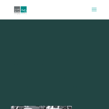
Innescare il
cambiamento:
strumenti e pratiche
per la trasformazione
del sistema socio-
tecnico della mobilità