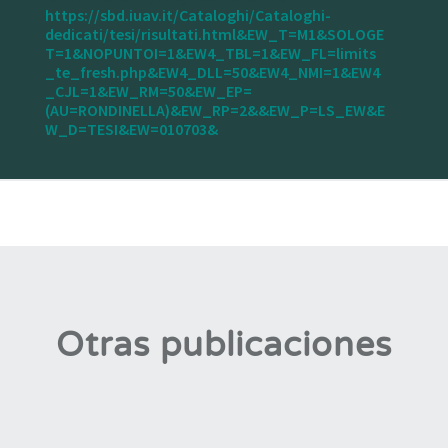
https://sbd.iuav.it/Cataloghi/Cataloghi-
dedicati/tesi/risultati.html&EW_T=M1&SOLOGE
T=1&NOPUNTOI=1&EW4_TBL=1&EW_FL=limits
_te_fresh.php&EW4_DLL=50&EW4_NMI=1&EW4
_CJL=1&EW_RM=50&EW_EP=
(AU=RONDINELLA)&EW_RP=2&&EW_P=LS_EW&E
W_D=TESI&EW=010703&
Otras publicaciones