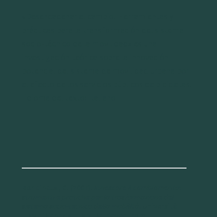
«Desencadenar el cambio. Herramientas y
prácticas para la transformación del sistema
socio-técnico de la movilidad» es una
investigación teórica sobre la innovación
potencial del sistema de movilidad urbana por
el efecto de los servicios públicos de bicicletas.
[idioma del texto: italiano]
Rondinella, G. (2007).
Innescare il cambiamento:
strumenti e pratiche per la trasformazione del
sistema socio-tecnico della mobilità
. Università
Iuav di Venezia, Italy. Retrieved from