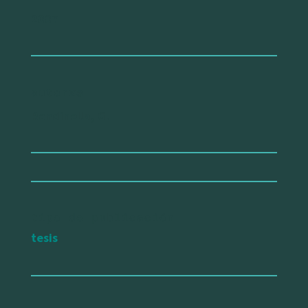
2007
autorxs
Rondinella, G.
tipo de publicación
tesis