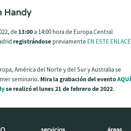
n Handy
022, de
13:00
a 14:00 hora de Europa Central
Madrid
registrándose
previamente
EN ESTE ENLACE
opa, América del Norte y del Sur y Australia se
rimer seminario.
Mira la grabación del evento
AQU
dy
se realizó el lunes 21 de febrero de 2022
.
MO
servicios
áreas