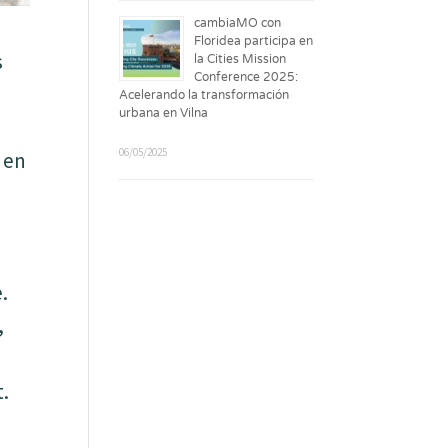
cambiaMO con
Floridea participa en
s
la Cities Mission
Conference 2025:
Acelerando la transformación
urbana en Vilna
06/05/2025
 en
.
,
t.