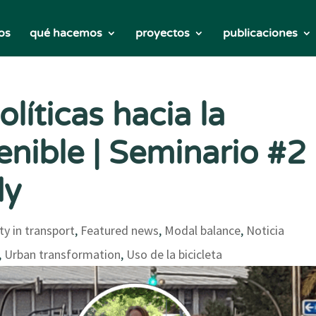
os
qué hacemos
proyectos
publicaciones
líticas hacia la
enible | Seminario #2
dy
ty in transport
,
Featured news
,
Modal balance
,
Noticia
,
Urban transformation
,
Uso de la bicicleta