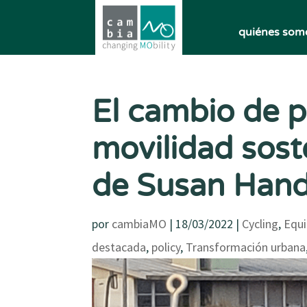
quiénes som
El cambio de po
movilidad sost
de Susan Han
por
cambiaMO
|
18/03/2022
|
Cycling
,
Equi
destacada
,
policy
,
Transformación urbana