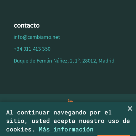
contacto
info@cambiamo.net
+34 911 413 350
Duque de Fernán Núñez, 2, 1º. 28012, Madrid.
Al continuar navegando por el
aviso legal
|
política de privacidad
|
política
sitio, usted acepta nuestro uso de
de cookies
|
declaracion de accesibilidad
|
cookies.
Más información
Copyright CambiaMO SCM.