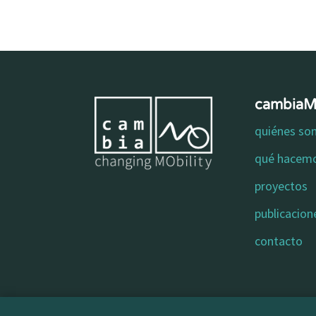
cambia
quiénes s
qué hacem
proyectos
publicacion
contacto