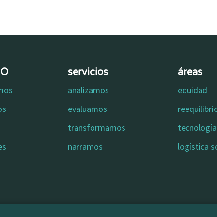
MO
servicios
áreas
omos
analizamos
equidad
os
evaluamos
reequilibr
transformamos
tecnología 
es
narramos
logística s