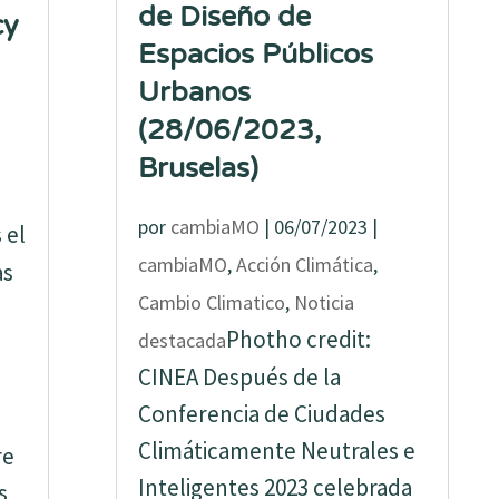
de Diseño de
cy
Espacios Públicos
Urbanos
(28/06/2023,
Bruselas)
por
cambiaMO
|
06/07/2023
|
 el
cambiaMO
,
Acción Climática
,
as
Cambio Climatico
,
Noticia
Photho credit:
destacada
CINEA Después de la
Conferencia de Ciudades
Climáticamente Neutrales e
re
Inteligentes 2023 celebrada
s