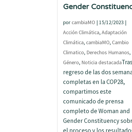
Gender Constituen
por
cambiaMO
|
15/12/2023
|
Acción Climática
,
Adaptación
Climática
,
cambiaMO
,
Cambio
Climatico
,
Derechos Humanos
,
Tras
Género
,
Noticia destacada
regreso de las dos seman
completas en la COP28,
compartimos este
comunicado de prensa
completo de Woman and
Gender Constituency sob
el proceso y los resultado