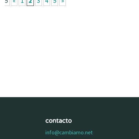
5
«
1
2
3
4
5
»
contacto
info@cambiamo.net