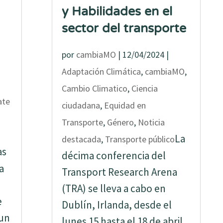
y Habilidades en el
sector del transporte
por
cambiaMO
|
12/04/2024
|
Adaptación Climática
,
cambiaMO
,
Cambio Climatico
,
Ciencia
ate
ciudadana
,
Equidad en
Transporte
,
Género
,
Noticia
La
destacada
,
Transporte público
as
décima conferencia del
a
Transport Research Arena
(TRA) se lleva a cabo en
e
Dublín, Irlanda, desde el
 un
lunes 15 hasta el 18 de abril,