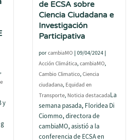
a
de ECSA sobre
Ciencia Ciudadana e
Investigación
E
Participativa
por
cambiaMO
|
09/04/2024
|
Acción Climática
,
cambiaMO
,
,
Cambio Climatico
,
Ciencia
ve
ciudadana
,
Equidad en
La
Transporte
,
Noticia destacada
8 y
semana pasada, Floridea Di
Ciommo, directora de
ng
cambiaMO, asistió a la
conferencia de ECSA en