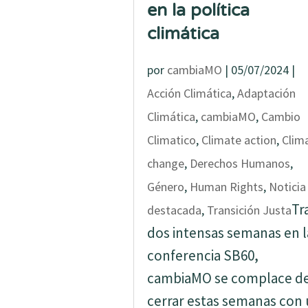
en la política
climática
por
cambiaMO
|
05/07/2024
|
Acción Climática
,
Adaptación
Climática
,
cambiaMO
,
Cambio
Climatico
,
Climate action
,
Clim
change
,
Derechos Humanos
,
Género
,
Human Rights
,
Noticia
Tr
destacada
,
Transición Justa
dos intensas semanas en l
conferencia SB60,
cambiaMO se complace d
cerrar estas semanas con