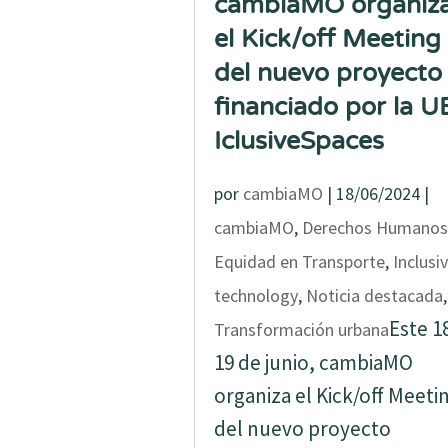
cambiaMO organiz
el Kick/off Meeting
del nuevo proyecto
financiado por la U
IclusiveSpaces
por
cambiaMO
|
18/06/2024
|
cambiaMO
,
Derechos Humanos
Equidad en Transporte
,
Inclusi
technology
,
Noticia destacada
,
Este 1
Transformación urbana
19 de junio, cambiaMO
organiza el Kick/off Meeti
del nuevo proyecto