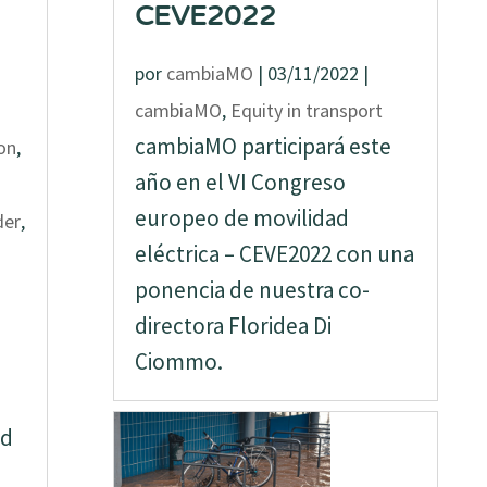
CEVE2022
por
cambiaMO
|
03/11/2022
|
cambiaMO
,
Equity in transport
cambiaMO participará este
on
,
año en el VI Congreso
europeo de movilidad
der
,
eléctrica – CEVE2022 con una
ponencia de nuestra co-
directora Floridea Di
Ciommo.
ad