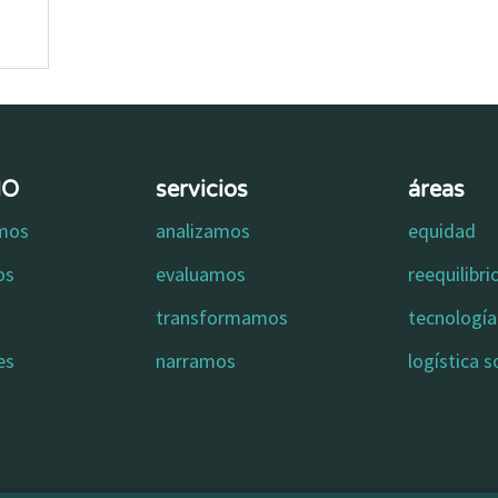
MO
servicios
áreas
omos
analizamos
equidad
os
evaluamos
reequilibr
transformamos
tecnología 
es
narramos
logística s