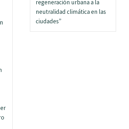
regeneración urbana a la
neutralidad climática en las
ciudades”
on
n
a
er
ro