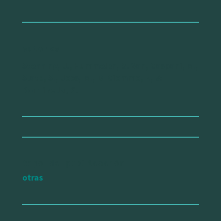
autorxs
Stenning, J., Hummelen, S. Van, Caspani, M.,
Slate, S., Joos, M., Di Ciommo, F., &
Rondinella, G.
tipo de publicación
otras