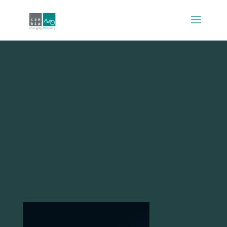
Repostando hacia el
futuro. Cómo
propulsar la economía
dejando atrás el
carbono