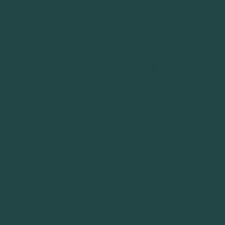
El Informe muestra que mejorar la eficiencia de
los automóviles y aumentar la cantidad de
vehículos con cero emisiones en la carretera
lleva ventajas económicas. En 2030 se estima
un incremento del PIB de 32 mil millones de
euros más alto que en un caso de «no cambio».
De esto, 2.000 millones de euros se deben a la
reducción de las importaciones de petróleo,
ayudando a mantener miles de millones de
euros en la economía española. El informe,
compilado por Cambridge Econometrics y
Element Energy para la Fundación Europea del
Clima, se propuso evaluar el impacto que la
transición a los vehículos de bajas emisiones de
carbono tendría en la economía española,