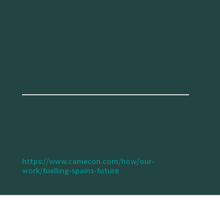
destacando los desafíos y las oportunidades
que esto conlleva.
Stenning, J., Hummelen, S. Van, Caspani, M.,
Slate, S., Joos, M., Di Ciommo, F., & Rondinella,
G. (2018).
Repostando hacia el futuro. Cómo
propulsar la economía dejando atrás el carbono
.
Brussels. Retrieved from
https://www.camecon.com/how/our-
work/fuelling-spains-future