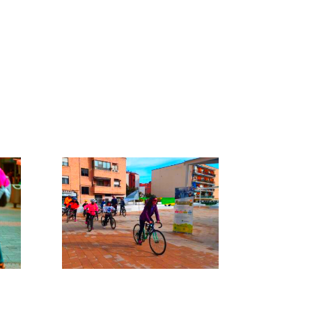
transporte público
inteligente para
ciudades
 el
climáticamente neutras
 la
en Europa
CYCLEPOETIC CITY |
y
Conectar Europa en dos