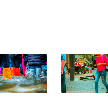
movilidad activa para
mejorar las
dades verdes y
competencias y
guras
habilidades para el
transporte sostenible,
transporte marítimo y
logística
MAS | Herramientas
TRAVELWELL |
participación
Bienestar, movilidad 