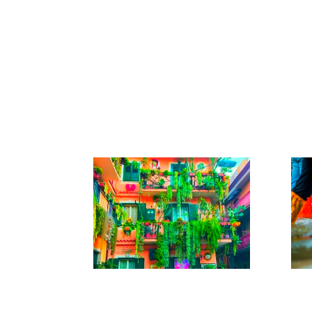
Análisis de Género y
en 
Planes de Acción para
ciu
las inversiones del BEI
se
fuera de la UE en los
sectores de Movilidad y
Desarrollo Urbano.
BLOQUES EN
CLI
TRANSICIÓN |
de 