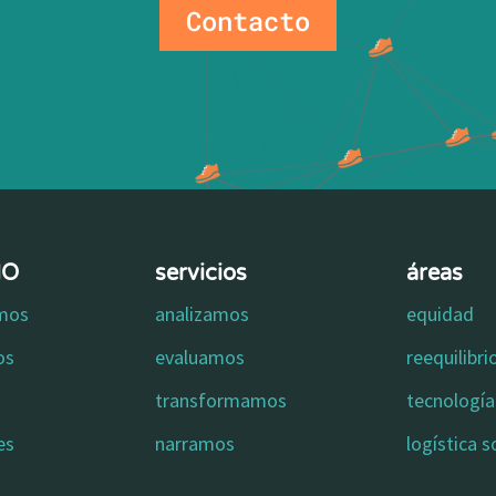
Contacto
MO
servicios
áreas
omos
analizamos
equidad
os
evaluamos
reequilibr
transformamos
tecnología 
es
narramos
logística s