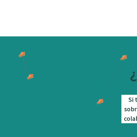
¿
Si 
sobr
cola