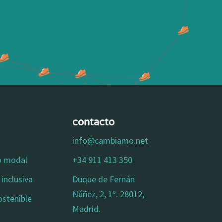
contacto
info@cambiamo.net
io modal
+34 911 413 350
inclusiva
Duque de Fernán
Núñez, 2, 1º. 28012,
ostenible
Madrid.