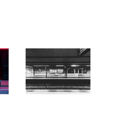
ruedas
a
M-uestra | La movilidad
también es nuestra