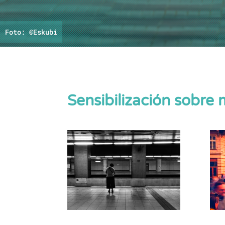
Foto: @Eskubi
Sensibilización sobre 
Licitación para el BEI |
AM