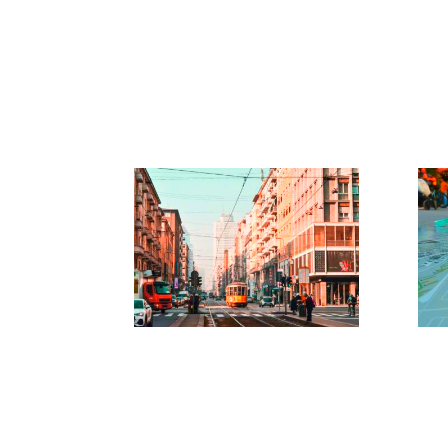
Iniciativas vecinales
ciu
para avanzar hacia
ada
barrios más justos y
cli
sostenibles
PSCL | Plan de
MA
Desplazamientos Casa-
Trabajo de la
Universidad Bocconi