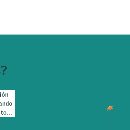
s?
ción
cando
ecto…