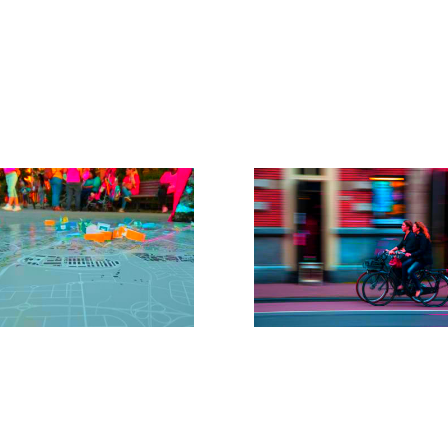
dadana para la
espacio urbano
ptación al cambio
mático
RES Madrid
Fomento del uso de l
bicicleta con
perspectiva social