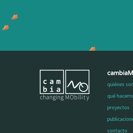
cambia
quiénes s
qué hacem
proyectos
publicacion
contacto