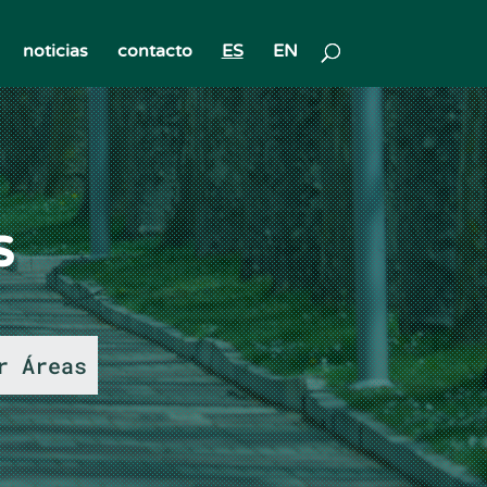
noticias
contacto
ES
EN
s
r Áreas