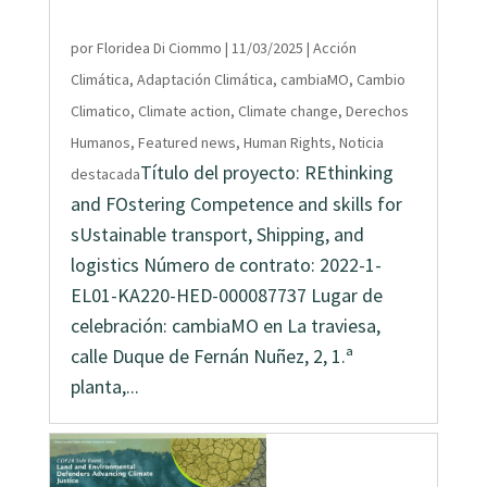
por
Floridea Di Ciommo
|
11/03/2025
|
Acción
Climática
,
Adaptación Climática
,
cambiaMO
,
Cambio
Climatico
,
Climate action
,
Climate change
,
Derechos
Humanos
,
Featured news
,
Human Rights
,
Noticia
Título del proyecto: REthinking
destacada
and FOstering Competence and skills for
sUstainable transport, Shipping, and
logistics Número de contrato: 2022-1-
EL01-KA220-HED-000087737 Lugar de
celebración: cambiaMO en La traviesa,
calle Duque de Fernán Nuñez, 2, 1.ª
planta,...