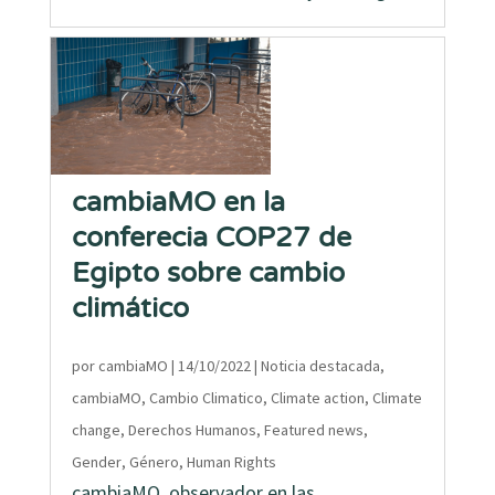
cambiaMO en la
conferecia COP27 de
Egipto sobre cambio
climático
por
cambiaMO
|
14/10/2022
|
Noticia destacada
,
cambiaMO
,
Cambio Climatico
,
Climate action
,
Climate
change
,
Derechos Humanos
,
Featured news
,
Gender
,
Género
,
Human Rights
cambiaMO, observador en las