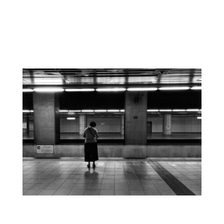
y marcos para crear un entorno
construido accesible e integrador para
todos, ahora y en el futuro.
Licitación para el BEI | Análisis de
Género y Planes de Acción para las