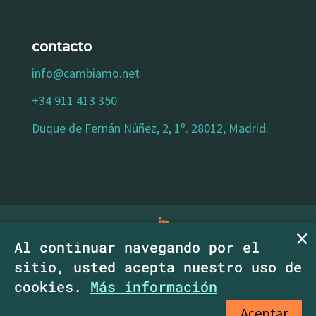
contacto
info@cambiamo.net
+34 911 413 350
Duque de Fernán Núñez, 2, 1º. 28012, Madrid.
Al continuar navegando por el
aviso legal
|
política de privacidad
|
política
sitio, usted acepta nuestro uso de
de cookies
|
declaracion de accesibilidad
|
cookies.
Más información
Copyright CambiaMO SCM.
Aceptar